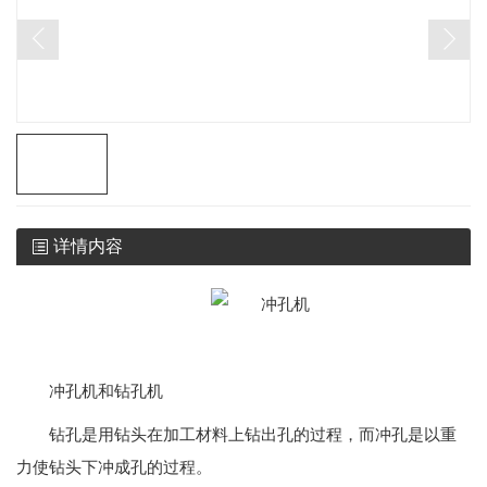
详情内容
冲孔机
和钻孔机
钻孔是用钻头在加工材料上钻出孔的过程，而冲孔是以重
力使钻头下冲成孔的过程。